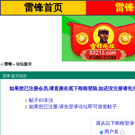
雷锋首页
雷锋
雷锋
» 论坛提示
雷锋 提示信息
如果您已注册会员,请直接在底下框框登陆,如还没注册请先
帖子ID非法
如果您已注册,请先登录论坛即可游览帖子
请从以下框框登录
用户名