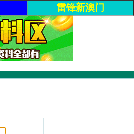
雷锋新澳门