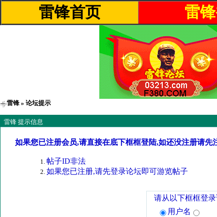
雷锋首页
雷锋
雷锋
» 论坛提示
雷锋 提示信息
如果您已注册会员,请直接在底下框框登陆,如还没注册请先
帖子ID非法
如果您已注册,请先登录论坛即可游览帖子
请从以下框框登录
用户名