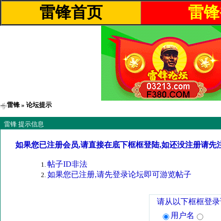
雷锋首页
雷锋
雷锋
» 论坛提示
雷锋 提示信息
如果您已注册会员,请直接在底下框框登陆,如还没注册请先
帖子ID非法
如果您已注册,请先登录论坛即可游览帖子
请从以下框框登录
用户名