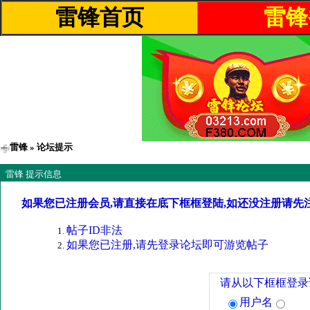
雷锋首页
雷锋
雷锋
» 论坛提示
雷锋 提示信息
如果您已注册会员,请直接在底下框框登陆,如还没注册请先
帖子ID非法
如果您已注册,请先登录论坛即可游览帖子
请从以下框框登录
用户名