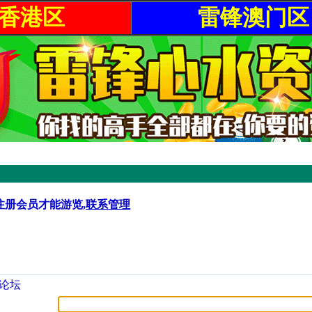
香港区
雷锋澳门区
注册会员才能游览,
联系管理
论坛