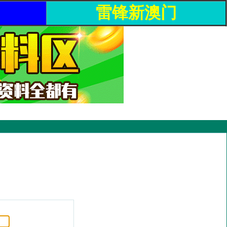
雷锋新澳门