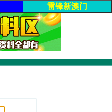
雷锋新澳门