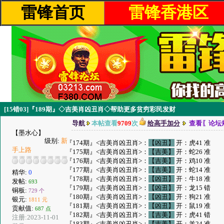
雷锋首页
雷锋香港区
[15错03]『189期』◇吉美肖凶丑肖◇帮助更多贫穷彩民发财
导航
本帖查看
9709
次
给高手加分
查看〖论坛
【墨水心】
级别:
新
『174期』<吉美肖凶丑肖>：
【凶丑】
开：虎41 准
手上路
『175期』<吉美肖凶丑肖>：
【吉美】
开：蛇26 准
『176期』<吉美肖凶丑肖>：
【吉美】
开：鸡10 准
『177期』<吉美肖凶丑肖>：
【吉美】
开：蛇14 准
精华:
0
『178期』<吉美肖凶丑肖>：
【凶丑】
开：牛18 准
发帖:
693
『179期』<吉美肖凶丑肖>：
【凶丑】
开：龙15 错
铜板:
729 个
『180期』<吉美肖凶丑肖>：
【凶丑】
开：狗21 准
银元:
1811 元
『181期』<吉美肖凶丑肖>：
【凶丑】
开：鼠19 准
贡献值:
687 点
『182期』<吉美肖凶丑肖>：
【吉美】
开：虎41 错
注册:2023-11-01
『183期』<吉美肖凶丑肖>：
【吉美】
开：羊24 准