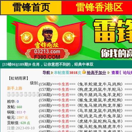
雷锋首页
雷锋香港区
[33错06](189期)9 生肖，让你意想不到的，经典中单双
导航
本帖查看
3018
次
给高手加分
查看〖论坛
【虹销雨霁】
级别:
(156期)/===
9 生肖
===《兔,羊,蛇,猪,龙,牛,马,鸡,狗》===
新手上路
(157期)/===
9 生肖
===《狗,虎,龙,鸡,鼠,牛,羊,蛇,马》===
(158期)/===
9 生肖
===《狗,牛,猪,鸡,马,兔,羊,龙,蛇》===
(159期)/===
9 生肖
===《猴,兔,龙,猪,鼠,羊,虎,蛇,狗》===
精华:
0
(160期)/===
9 生肖
===《蛇,兔,马,猪,鸡,狗,龙,羊,猴》===
发帖:
660
(161期)/===
9 生肖
===《马,羊,猪,龙,鼠,牛,鸡,狗,蛇》===
铜板:
853 个
(162期)/===
9 生肖
===《蛇,鸡,龙,马,虎,牛,兔,羊,鼠》===
银元:
2397 元
(163期)/===
9 生肖
===《虎,猪,牛,鼠,蛇,狗,马,兔,羊》===
贡献值:
628 点
(164期)/===
9 生肖
===《猴,马,蛇,兔,狗,猪,虎,羊,牛》===
注册:2023-09-10
(165期)/===
9 生肖
===《鼠,猴,蛇,猪,马,龙,虎,鸡,羊》===