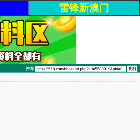
雷锋新澳门
推荐