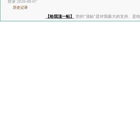
登录:2026-08-07
历史记录
【给我顶一帖】
您的“顶贴”是对我最大的支持、是给了我