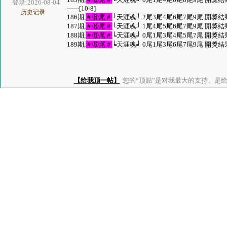
登录:2026-08-04
------[10-8]
历史记录
186期,
＃⑥尾＃
╘天涯魂╛ 2尾3尾4尾6尾7尾9尾 開獎結果
187期,
＃⑥尾＃
╘天涯魂╛ 1尾4尾5尾6尾7尾9尾 開獎結果
188期,
＃⑥尾＃
╘天涯魂╛ 0尾1尾3尾4尾5尾7尾 開獎結果
189期,
＃⑥尾＃
╘天涯魂╛ 0尾1尾3尾6尾7尾9尾 開獎結果
【给我顶一帖】
您的“顶贴”是对我最大的支持、是给了我