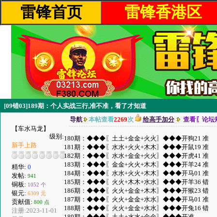
雷锋首页
雷锋香港区
[09错03]189期：个人实战三行,准不准，看了才知道
导航
本帖查看
2269
次
给高手加分
查看〖论坛
【车水马龙】
级别:
180期：◆◆◆〖土土+金金+火火〗◆◆◆开狗21 准
新手上路
181期：◆◆◆〖水水+火火+木木〗◆◆◆开鼠19 准
182期：◆◆◆〖水水+金金+火火〗◆◆◆开虎41 准
183期：◆◆◆〖金金+火火+木木〗◆◆◆开羊24 准
精华:
0
184期：◆◆◆〖水水+火火+木木〗◆◆◆开马01 准
发帖:
941
185期：◆◆◆〖火火+木木+水水〗◆◆◆开羊36 错
铜板:
1052 个
186期：◆◆◆〖火火+金金+木木〗◆◆◆开猴23 错
银元:
6309 元
187期：◆◆◆〖火火+金金+水水〗◆◆◆开马01 准
贡献值:
800 点
188期：◆◆◆〖火火+金金+水水〗◆◆◆开兔16 错
注册:2023-11-01
189期：◆◆◆〖土土+水水+金金〗◆◆◆开准