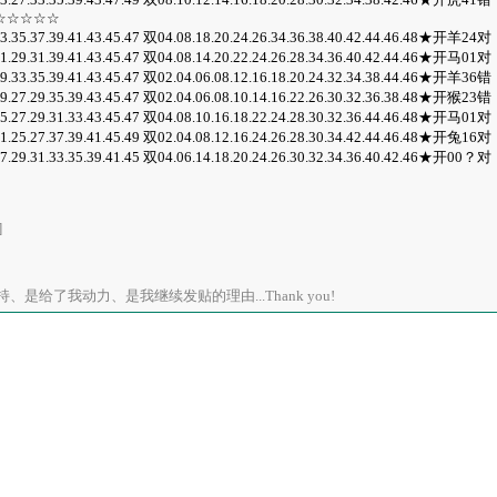
☆☆☆☆☆☆
.37.39.41.43.45.47 双04.08.18.20.24.26.34.36.38.40.42.44.46.48★开羊24对
.31.39.41.43.45.47 双04.08.14.20.22.24.26.28.34.36.40.42.44.46★开马01对
.35.39.41.43.45.47 双02.04.06.08.12.16.18.20.24.32.34.38.44.46★开羊36错
.29.35.39.43.45.47 双02.04.06.08.10.14.16.22.26.30.32.36.38.48★开猴23错
.29.31.33.43.45.47 双04.08.10.16.18.22.24.28.30.32.36.44.46.48★开马01对
.27.37.39.41.45.49 双02.04.08.12.16.24.26.28.30.34.42.44.46.48★开兔16对
.31.33.35.39.41.45 双04.06.14.18.20.24.26.30.32.34.36.40.42.46★开00？对
]
是给了我动力、是我继续发贴的理由...Thank you!