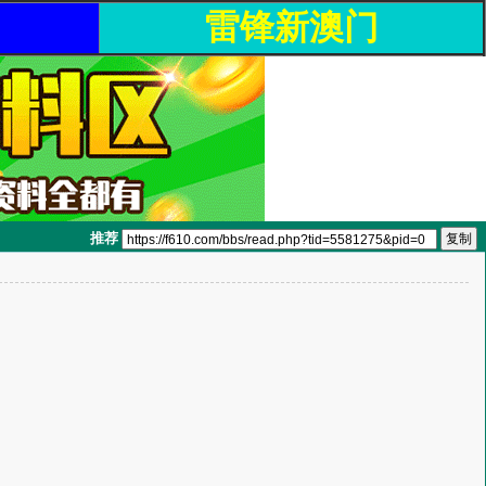
雷锋新澳门
推荐