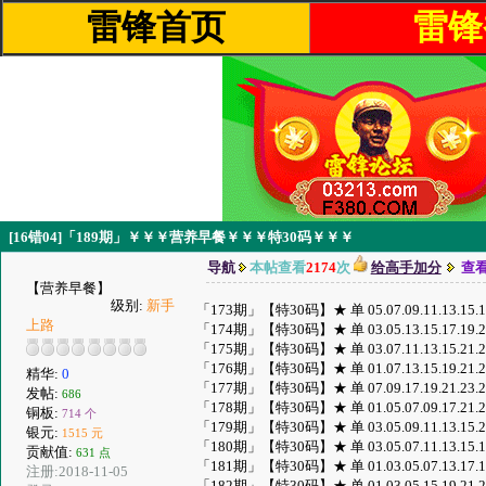
雷锋首页
雷锋
[16错04]「189期」￥￥￥营养早餐￥￥￥特30码￥￥￥
导航
本帖查看
2174
次
给高手加分
查
【营养早餐】
级别:
新手
「173期」【特30码】★ 单 05.07.09.11.13.15.19.23
上路
「174期」【特30码】★ 单 03.05.13.15.17.19.27.31
「175期」【特30码】★ 单 03.07.11.13.15.21.25.27
「176期」【特30码】★ 单 01.07.13.15.19.21.25.27
精华:
0
「177期」【特30码】★ 单 07.09.17.19.21.23.25.27
发帖:
686
「178期」【特30码】★ 单 01.05.07.09.17.21.23.31
铜板:
714 个
「179期」【特30码】★ 单 03.05.09.11.13.15.23.27
银元:
1515 元
「180期」【特30码】★ 单 03.05.07.11.13.15.19.21
贡献值:
631 点
「181期」【特30码】★ 单 01.03.05.07.13.17.19.25
注册:2018-11-05
「182期」【特30码】★ 单 01.03.05.15.19.21.23.27