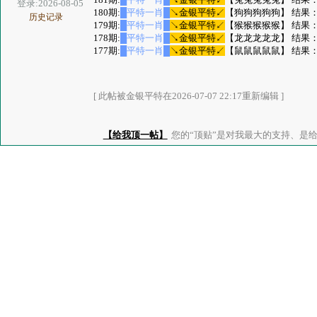
登录:2026-08-05
180期:
█平特一肖█
↘金银平特↙
【狗狗狗狗狗】 结果
历史记录
179期:
█平特一肖█
↘金银平特↙
【猴猴猴猴猴】 结果
178期:
█平特一肖█
↘金银平特↙
【龙龙龙龙龙】 结果
177期:
█平特一肖█
↘金银平特↙
【鼠鼠鼠鼠鼠】 结果
[ 此帖被金银平特在2026-07-07 22:17重新编辑 ]
【给我顶一帖】
您的“顶贴”是对我最大的支持、是给了我