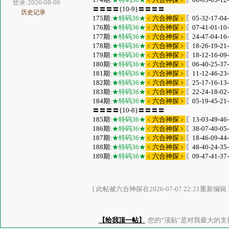
登录:2026-08-06
〓〓〓〓{10-9}〓〓〓〓
历史记录
175期:
★特码36★
﹤六合神探﹥
〖05-32-17-04-
176期:
★特码36★
﹤六合神探﹥
〖07-41-01-10-
177期:
★特码36★
﹤六合神探﹥
〖24-47-04-16-
178期:
★特码36★
﹤六合神探﹥
〖18-26-19-21-
179期:
★特码36★
﹤六合神探﹥
〖18-12-16-09-
180期:
★特码36★
﹤六合神探﹥
〖06-40-25-37-
181期:
★特码36★
﹤六合神探﹥
〖11-12-46-23-
182期:
★特码36★
﹤六合神探﹥
〖25-17-16-13-
183期:
★特码36★
﹤六合神探﹥
〖22-24-18-02-
184期:
★特码36★
﹤六合神探﹥
〖05-19-45-21-
〓〓〓〓{10-8}〓〓〓〓
185期:
★特码36★
﹤六合神探﹥
〖13-03-49-46-
186期:
★特码36★
﹤六合神探﹥
〖38-07-40-05-
187期:
★特码36★
﹤六合神探﹥
〖18-46-09-44-
188期:
★特码36★
﹤六合神探﹥
〖48-40-24-35-
189期:
★特码36★
﹤六合神探﹥
〖09-47-41-37-
[ 此帖被六合神探在2026-07-07 22:21重新编辑 
【给我顶一帖】
您的“顶贴”是对我最大的支持、