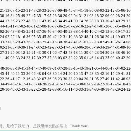
21-13-07-15-23-31-47-28-33-26-37-09-48-45-34-41-18-36-08-03-22-12-35-06
38-16-34-25-49-22-47-35-17-05-23-36-20-02-04-31-21-03-18-32-06-09-28-24
44-13-36-23-22-48-39-11-43-19-46-34-49-41-09-14-26-28-18-33-10-45-40-29
44-45-11-47-02-40-31-27-08-16-37-36-25-07-29-10-22-24-14-01-20-03-35-49
02-26-43-48-45-25-11-37-36-46-34-03-49-23-38-14-40-10-24-42-13-30-19-17
24-02-22-18-16-36-05-35-45-39-42-12-31-10-38-32-48-21-26-30-29-41-19-03
33-31-05-29-43-36-37-07-25-42-15-30-38-47-41-21-01-22-13-02-49-10-26-14
02-21-33-48-39-11-24-37-23-42-27-32-47-45-30-06-28-05-49-34-29-44-31-09
27-31-25-03-12-15-21-43-39-01-06-47-42-48-13-11-29-04-23-34-30-28-38-46
11-49-08-33-24-23-17-39-27-37-38-03-02-32-22-35-01-46-14-43-25-09-40-42
48-30-38-18-41-34-14-47-40-09-01-37-28-33-15-43-19-21-05-44-06-17-04-02
45-44-49-11-33-36-06-48-04-08-30-14-24-20-10-13-47-23-35-42-16-15-29-41
22-26-41-17-12-16-43-32-07-36-06-23-30-33-29-04-20-21-05-27-49-11-42-48
34-49-46-23-17-41-33-39-28-29-16-15-37-47-25-38-02-09-19-22-36-12-26-10
20-10-40-02-43-35-22-25-28-42-38-01-16-11-46-33-31-34-30-49-18-48-29-24
]
是给了我动力、是我继续发贴的理由...Thank you!