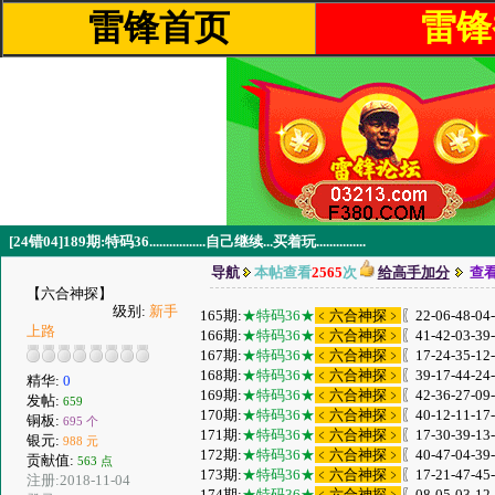
雷锋首页
雷锋
[24错04]189期:特码36.................自己继续...买着玩...............
导航
本帖查看
2565
次
给高手加分
查
【六合神探】
级别:
新手
165期:
★特码36★
﹤六合神探﹥
〖22-06-48-04-
上路
166期:
★特码36★
﹤六合神探﹥
〖41-42-03-39-
167期:
★特码36★
﹤六合神探﹥
〖17-24-35-12-
168期:
★特码36★
﹤六合神探﹥
〖39-17-44-24-
精华:
0
169期:
★特码36★
﹤六合神探﹥
〖42-36-27-09-
发帖:
659
170期:
★特码36★
﹤六合神探﹥
〖40-12-11-17-
铜板:
695 个
171期:
★特码36★
﹤六合神探﹥
〖17-30-39-13-
银元:
988 元
172期:
★特码36★
﹤六合神探﹥
〖40-47-04-39-
贡献值:
563 点
173期:
★特码36★
﹤六合神探﹥
〖17-21-47-45-
注册:2018-11-04
174期:
★特码36★
﹤六合神探﹥
〖08-05-03-12-