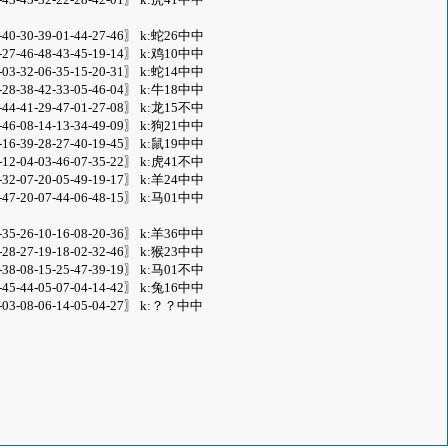
-16-40-30-39-01-44-27-46〗 k:蛇26中中
-29-27-46-48-43-45-19-14〗 k:鸡10中中
-12-03-32-06-35-15-20-31〗 k:蛇14中中
-41-28-38-42-33-05-46-04〗 k:牛18中中
-35-44-41-29-47-01-27-08〗 k:龙15不中
-27-46-08-14-13-34-49-09〗 k:狗21中中
-08-16-39-28-27-40-19-45〗 k:鼠19中中
-10-12-04-03-46-07-35-22〗 k:虎41不中
-10-32-07-20-05-49-19-17〗 k:羊24中中
-29-47-20-07-44-06-48-15〗 k:马01中中
-22-35-26-10-16-08-20-36〗 k:羊36中中
-31-28-27-19-18-02-32-46〗 k:猴23中中
-03-38-08-15-25-47-39-19〗 k:马01不中
-43-45-44-05-07-04-14-42〗 k:兔16中中
-12-03-08-06-14-05-04-27〗 k:？？中中