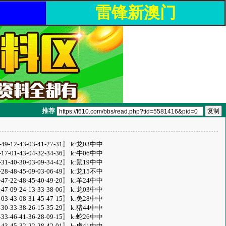
雷锋新澳门
推荐
-17-49-12-43-03-41-27-31〗 k:龙03中中
-31-17-01-43-04-32-34-36〗 k:牛06中中
-02-31-40-30-03-09-34-42〗 k:鼠19中中
-05-28-48-45-09-03-06-49〗 k:龙15不中
-46-47-22-48-45-40-49-20〗 k:羊24中中
-19-47-09-24-13-33-38-06〗 k:龙03中中
-23-03-43-08-31-45-47-15〗 k:兔28中中
-07-30-33-38-26-15-35-29〗 k:猪44中中
-49-33-46-41-36-28-09-15〗 k:蛇26中中
-27-43-45-32-22-28-42-01〗 k:虎41中中