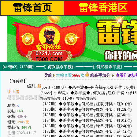
雷锋首页
雷锋香港区
[41错02]〈189期〉━━〖何兴福杀半波〗━━ ━━〖何兴福杀半波〗━━
导航
本帖查看
5666
次
给高手加分
查看〖论坛
【何兴福】
级别:
新
[post]〈189期〉◆杀半波◆╥何兴福╥蓝双 开奖：0(准)
手上路
[/ post]〈188期〉◆杀半波◆╥何兴福╥红双 开奖：绿16
%%%%%%（10-9）%%%%%%
〈187期〉◆杀半波◆╥何兴福╥红双 开奖：红01(准)
精华:
0
〈186期〉◆杀半波◆╥何兴福╥红双 开奖：红23(准)
发帖:
663
〈185期〉◆杀半波◆╥何兴福╥蓝双 开奖：蓝36
(错)
铜板:
639 个
〈184期〉◆杀半波◆╥何兴福╥绿双 开奖：红01(准)
银元:
1905 元
〈183期〉◆杀半波◆╥何兴福╥绿单 开奖：红24(准)
贡献值:
564 点
〈182期〉◆杀半波◆╥何兴福╥绿双 开奖：蓝41(准)
注册:2023-11-17
〈181期〉◆杀半波◆╥何兴福╥蓝双 开奖：红19(准)