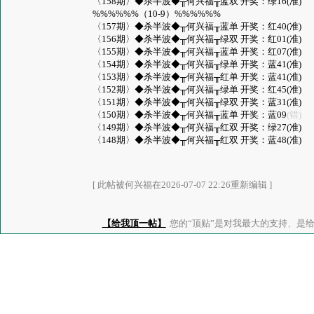
〈158期〉◆杀半波◆╥何兴福╥蓝双 开奖：绿16(准)
%%%%%%（10-9）%%%%%%
〈157期〉◆杀半波◆╥何兴福╥蓝单 开奖：红40(准)
〈156期〉◆杀半波◆╥何兴福╥绿双 开奖：红01(准)
〈155期〉◆杀半波◆╥何兴福╥蓝单 开奖：红07(准)
〈154期〉◆杀半波◆╥何兴福╥绿单 开奖：蓝41(准)
〈153期〉◆杀半波◆╥何兴福╥红单 开奖：蓝41(准)
〈152期〉◆杀半波◆╥何兴福╥绿单 开奖：红45(准)
〈151期〉◆杀半波◆╥何兴福╥绿双 开奖：蓝31(准)
〈150期〉◆杀半波◆╥何兴福╥蓝单 开奖：蓝09
(错)
〈149期〉◆杀半波◆╥何兴福╥红双 开奖：绿27(准)
〈148期〉◆杀半波◆╥何兴福╥红双 开奖：蓝48(准)
[ 此帖被何兴福在2026-07-07 22:26重新编辑 ]
【给我顶一帖】
您的“顶贴”是对我最大的支持、是给了我