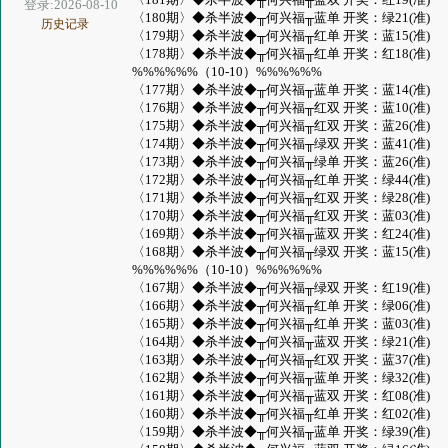
登录:2026-08-10
〈180期〉◆杀半波◆╥何兴福╥蓝单 开奖：绿21(准)
历史记录
〈179期〉◆杀半波◆╥何兴福╥红单 开奖：蓝15(准)
〈178期〉◆杀半波◆╥何兴福╥红单 开奖：红18(准)
%%%%%%（10-10）%%%%%%
〈177期〉◆杀半波◆╥何兴福╥蓝单 开奖：蓝14(准)
〈176期〉◆杀半波◆╥何兴福╥红双 开奖：蓝10(准)
〈175期〉◆杀半波◆╥何兴福╥红双 开奖：蓝26(准)
〈174期〉◆杀半波◆╥何兴福╥绿双 开奖：蓝41(准)
〈173期〉◆杀半波◆╥何兴福╥绿单 开奖：蓝26(准)
〈172期〉◆杀半波◆╥何兴福╥红单 开奖：绿44(准)
〈171期〉◆杀半波◆╥何兴福╥红双 开奖：绿28(准)
〈170期〉◆杀半波◆╥何兴福╥红双 开奖：蓝03(准)
〈169期〉◆杀半波◆╥何兴福╥蓝双 开奖：红24(准)
〈168期〉◆杀半波◆╥何兴福╥绿双 开奖：蓝15(准)
%%%%%%（10-10）%%%%%%
〈167期〉◆杀半波◆╥何兴福╥绿双 开奖：红19(准)
〈166期〉◆杀半波◆╥何兴福╥红单 开奖：绿06(准)
〈165期〉◆杀半波◆╥何兴福╥红单 开奖：蓝03(准)
〈164期〉◆杀半波◆╥何兴福╥蓝双 开奖：绿21(准)
〈163期〉◆杀半波◆╥何兴福╥红双 开奖：蓝37(准)
〈162期〉◆杀半波◆╥何兴福╥蓝单 开奖：绿32(准)
〈161期〉◆杀半波◆╥何兴福╥蓝双 开奖：红08(准)
〈160期〉◆杀半波◆╥何兴福╥红单 开奖：红02(准)
〈159期〉◆杀半波◆╥何兴福╥蓝单 开奖：绿39(准)