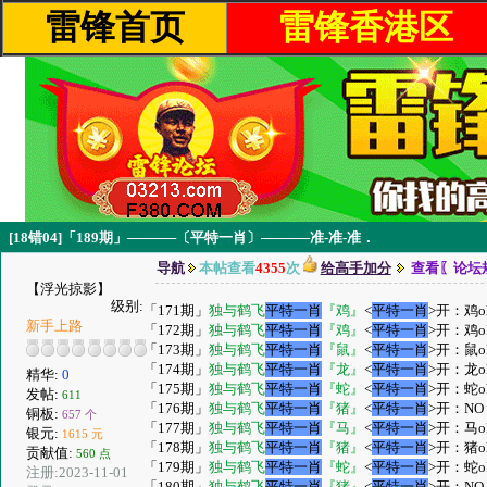
雷锋首页
雷锋香港区
[18错04]「189期」─────〔平特一肖〕─────准-准-准．
导航
本帖查看
4355
次
给高手加分
查看〖论坛
【浮光掠影】
级别:
「171期」
独与鹤飞
平特一肖
『鸡』
<
平特一肖
>开：鸡o
新手上路
「172期」
独与鹤飞
平特一肖
『鸡』
<
平特一肖
>开：鸡o
「173期」
独与鹤飞
平特一肖
『鼠』
<
平特一肖
>开：鼠o
「174期」
独与鹤飞
平特一肖
『龙』
<
平特一肖
>开：龙o
精华:
0
「175期」
独与鹤飞
平特一肖
『蛇』
<
平特一肖
>开：蛇o
发帖:
611
「176期」
独与鹤飞
平特一肖
『猪』
<
平特一肖
>开：NO
铜板:
657 个
「177期」
独与鹤飞
平特一肖
『马』
<
平特一肖
>开：马o
银元:
1615 元
「178期」
独与鹤飞
平特一肖
『猪』
<
平特一肖
>开：猪o
贡献值:
560 点
「179期」
独与鹤飞
平特一肖
『蛇』
<
平特一肖
>开：蛇o
注册:2023-11-01
「180期」
独与鹤飞
平特一肖
『猪』
<
平特一肖
>开：NO