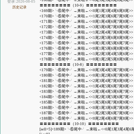
登录:2026-08-05
〓〓〓〓〓〓〓〓（10-9）〓〓〓〓〓〓〓〓
历史记录
<169期>╰⑥尾中╯→来啦←<<0尾1尾3尾4尾6尾8尾>>
<170期>╰⑥尾中╯→来啦←<<1尾2尾3尾6尾7尾9尾>>
<171期>╰⑥尾中╯→来啦←<<0尾1尾4尾6尾7尾8尾>>
<172期>╰⑥尾中╯→来啦←<<3尾5尾6尾7尾8尾9尾>> T
<173期>╰⑥尾中╯→来啦←<<1尾2尾4尾7尾8尾9尾>> T
<174期>╰⑥尾中╯→来啦←<<1尾2尾5尾6尾8尾9尾>>
<175期>╰⑥尾中╯→来啦←<<0尾1尾3尾5尾6尾7尾>>
<176期>╰⑥尾中╯→来啦←<<0尾1尾5尾6尾8尾9尾>>
<177期>╰⑥尾中╯→来啦←<<1尾2尾3尾4尾5尾6尾>>
<178期>╰⑥尾中╯→来啦←<<0尾1尾2尾5尾8尾9尾>>
〓〓〓〓〓〓〓〓（10-8）〓〓〓〓〓〓〓〓
<179期>╰⑥尾中╯→来啦←<<0尾3尾4尾5尾7尾9尾>>
<180期>╰⑥尾中╯→来啦←<<0尾1尾2尾6尾7尾9尾>>
<181期>╰⑥尾中╯→来啦←<<2尾3尾4尾7尾8尾9尾>>
<182期>╰⑥尾中╯→来啦←<<1尾4尾5尾6尾7尾8尾>>
<183期>╰⑥尾中╯→来啦←<<2尾3尾4尾5尾6尾7尾>>
<184期>╰⑥尾中╯→来啦←<<1尾2尾3尾5尾6尾7尾>>
<185期>╰⑥尾中╯→来啦←<<1尾5尾6尾7尾8尾9尾>>
<186期>╰⑥尾中╯→来啦←<<0尾1尾3尾6尾7尾8尾>>
<187期>╰⑥尾中╯→来啦←<<1尾2尾5尾6尾7尾9尾>>
<188期>╰⑥尾中╯→来啦←<<0尾2尾4尾6尾7尾8尾>>
〓〓〓〓〓〓〓〓（10-10）〓〓〓〓〓〓〓〓
[sell=5]<189期>╰⑥尾中╯→来啦←<<0尾1尾3尾4尾6尾