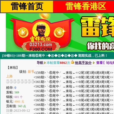
雷锋首页
雷锋香港区
[30错03]<189期><来啦⑥尾中 >◆㊣◆㊣◆㊣◆㊣◆ 期期实战，已上料！
导航
本帖查看
8862
次
给高手加分
查看〖论坛
【来啦】
级别:
新手
<159期>╰⑥尾中╯→来啦←<<2尾3尾5尾6尾8尾9尾>>
上路
<160期>╰⑥尾中╯→来啦←<<0尾1尾2尾3尾7尾9尾>>
<161期>╰⑥尾中╯→来啦←<<0尾1尾2尾3尾8尾9尾>>
<162期>╰⑥尾中╯→来啦←<<0尾1尾2尾3尾4尾6尾>>
精华:
0
<163期>╰⑥尾中╯→来啦←<<0尾2尾5尾6尾7尾8尾>>
发帖:
569
<164期>╰⑥尾中╯→来啦←<<0尾1尾2尾4尾5尾6尾>>
铜板:
601 个
<165期>╰⑥尾中╯→来啦←<<0尾4尾5尾6尾7尾8尾>> T
银元:
4061 元
<166期>╰⑥尾中╯→来啦←<<1尾2尾5尾6尾7尾9尾>>
贡献值:
563 点
<167期>╰⑥尾中╯→来啦←<<0尾1尾3尾6尾8尾9尾>>
注册:2023-09-12
<168期>╰⑥尾中╯→来啦←<<0尾3尾5尾6尾8尾9尾>>