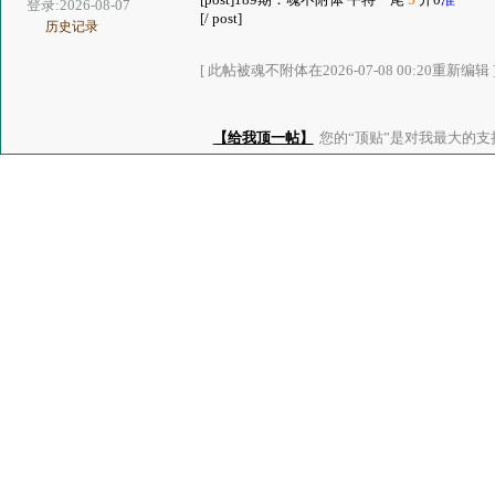
登录:2026-08-07
[/ post]
历史记录
[ 此帖被魂不附体在2026-07-08 00:20重新编辑 
【给我顶一帖】
您的“顶贴”是对我最大的支持、