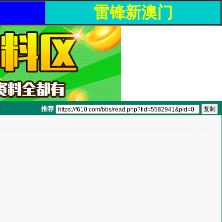
雷锋新澳门
推荐