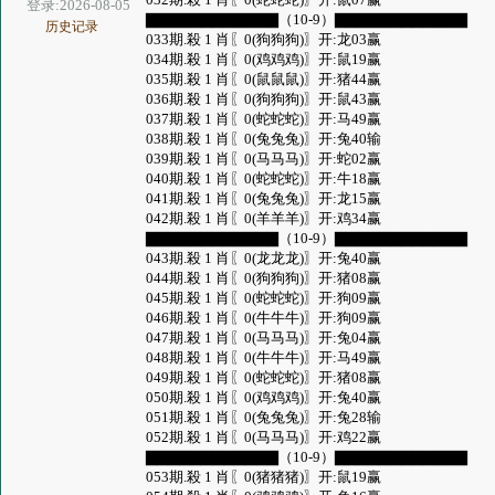
登录:2026-08-05
▇▇▇▇▇▇▇▇▇▇▇▇（10-9）▇▇▇▇▇▇▇▇▇▇▇▇
历史记录
033期.殺 1 肖〖0(狗狗狗)〗开:龙03赢
034期.殺 1 肖〖0(鸡鸡鸡)〗开:鼠19赢
035期.殺 1 肖〖0(鼠鼠鼠)〗开:猪44赢
036期.殺 1 肖〖0(狗狗狗)〗开:鼠43赢
037期.殺 1 肖〖0(蛇蛇蛇)〗开:马49赢
038期.殺 1 肖〖0(兔兔兔)〗开:兔40输
039期.殺 1 肖〖0(马马马)〗开:蛇02赢
040期.殺 1 肖〖0(蛇蛇蛇)〗开:牛18赢
041期.殺 1 肖〖0(兔兔兔)〗开:龙15赢
042期.殺 1 肖〖0(羊羊羊)〗开:鸡34赢
▇▇▇▇▇▇▇▇▇▇▇▇（10-9）▇▇▇▇▇▇▇▇▇▇▇▇
043期.殺 1 肖〖0(龙龙龙)〗开:兔40赢
044期.殺 1 肖〖0(狗狗狗)〗开:猪08赢
045期.殺 1 肖〖0(蛇蛇蛇)〗开:狗09赢
046期.殺 1 肖〖0(牛牛牛)〗开:狗09赢
047期.殺 1 肖〖0(马马马)〗开:兔04赢
048期.殺 1 肖〖0(牛牛牛)〗开:马49赢
049期.殺 1 肖〖0(蛇蛇蛇)〗开:猪08赢
050期.殺 1 肖〖0(鸡鸡鸡)〗开:兔40赢
051期.殺 1 肖〖0(兔兔兔)〗开:兔28输
052期.殺 1 肖〖0(马马马)〗开:鸡22赢
▇▇▇▇▇▇▇▇▇▇▇▇（10-9）▇▇▇▇▇▇▇▇▇▇▇▇
053期.殺 1 肖〖0(猪猪猪)〗开:鼠19赢