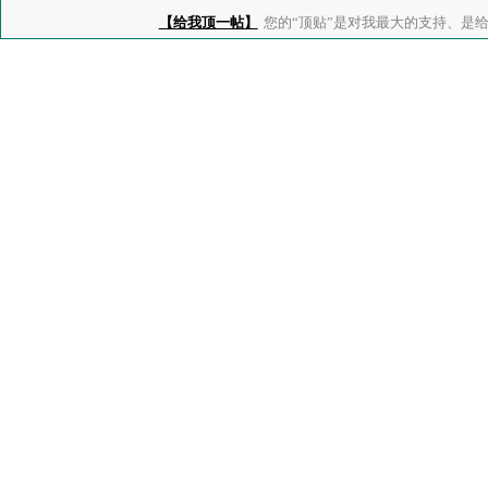
【给我顶一帖】
您的“顶贴”是对我最大的支持、是给了我