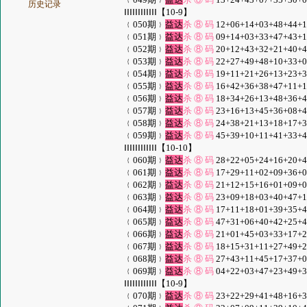
历史记录
ⅠⅠⅠⅠⅠⅠⅠⅠⅠⅠⅠⅠ【10-9】
﹛050期﹜
益达
杀 ⑧ 码
12+06+14+03+48+44+
﹛051期﹜
益达
杀 ⑧ 码
09+14+03+33+47+43+
﹛052期﹜
益达
杀 ⑧ 码
20+12+43+32+21+40+
﹛053期﹜
益达
杀 ⑧ 码
22+27+49+48+10+33+
﹛054期﹜
益达
杀 ⑧ 码
19+11+21+26+13+23+
﹛055期﹜
益达
杀 ⑧ 码
16+42+36+38+47+11+
﹛056期﹜
益达
杀 ⑧ 码
18+34+26+13+48+36+
﹛057期﹜
益达
杀 ⑧ 码
23+16+13+45+36+08+
﹛058期﹜
益达
杀 ⑧ 码
24+38+21+13+18+17+
﹛059期﹜
益达
杀 ⑧ 码
45+39+10+11+41+33+
ⅠⅠⅠⅠⅠⅠⅠⅠⅠⅠⅠⅠ【10-10】
﹛060期﹜
益达
杀 ⑧ 码
28+22+05+24+16+20+
﹛061期﹜
益达
杀 ⑧ 码
17+29+11+02+09+36+
﹛062期﹜
益达
杀 ⑧ 码
21+12+15+16+01+09+
﹛063期﹜
益达
杀 ⑧ 码
23+09+18+03+40+47+
﹛064期﹜
益达
杀 ⑧ 码
17+11+18+01+39+35+
﹛065期﹜
益达
杀 ⑧ 码
47+31+06+40+42+25+
﹛066期﹜
益达
杀 ⑧ 码
21+01+45+03+33+17+
﹛067期﹜
益达
杀 ⑧ 码
18+15+31+11+27+49+
﹛068期﹜
益达
杀 ⑧ 码
27+43+11+45+17+37+
﹛069期﹜
益达
杀 ⑧ 码
04+22+03+47+23+49+
ⅠⅠⅠⅠⅠⅠⅠⅠⅠⅠⅠⅠ【10-9】
﹛070期﹜
益达
杀 ⑧ 码
23+22+29+41+48+16+