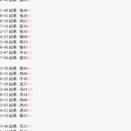
11+49 結果 : 兔40
√√
18+31 結果 : 兔28
√√
46+19 結果 : 鸡22
√√
07+16 結果 : 鼠19
√√
32+17 結果 : 兔16
√√
14+25 結果 : 猪08
√√
43+38 結果 : 狗33
√√
48+40 結果 : 猴47
√√
33+07 結果 : 牛42
√√
47+06 結果 : 猪20
√√
43+30 結果 : 猪44
√√
06+31 結果 : 鸡46
√√
06+25 結果 : 牛30
√√
17+29 結果 : 龙27
√√
43+44 結果 : 马01
XX
46+12 結果 : 羊24
√√
20+11 結果 : 鸡46
√√
22+05 結果 : 鸡10
√√
04+21 結果 : 虎29
√√
33+10 結果 : 猴35
√√
33+46 結果 : 马13
√√