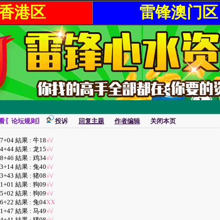
香港区
雷锋澳门区
看〖论坛规则〗
投诉
回复主题
作者编辑
关闭本页
37+04 結果 : 牛18
√√
24+44 結果 : 龙15
√√
08+46 結果 : 鸡34
√√
13+14 結果 : 兔40
√√
03+43 結果 : 猪08
√√
21+01 結果 : 狗09
√√
35+02 結果 : 狗09
√√
26+22 結果 : 兔04
XX
31+47 結果 : 马49
√√
04+41 結果 : 猪08
√√