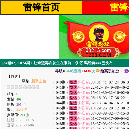
雷锋首页
雷锋
[34错02]﹛074期﹜让奇迹再次发生在眼前！杀 ⑧ 码经典===已发布
导航
本帖查看
13436
次
给高手加分
查
【益达】
级别:
新手上路
﹛040期﹜
益达
杀 ⑧ 码
03+31+41+07+24+36+
﹛041期﹜
益达
杀 ⑧ 码
22+12+48+49+38+40+
﹛042期﹜
益达
杀 ⑧ 码
15+21+30+32+16+02+
精华:
0
﹛043期﹜
益达
杀 ⑧ 码
06+16+03+17+36+22+
发帖:
499
﹛044期﹜
益达
杀 ⑧ 码
32+13+34+04+16+21+
铜板:
295 个
﹛045期﹜
益达
杀 ⑧ 码
13+29+25+20+12+38+
银元:
3331 元
﹛046期﹜
益达
杀 ⑧ 码
07+08+38+32+47+15+
贡献值:
214 点
﹛047期﹜
益达
杀 ⑧ 码
01+27+38+17+09+04+
注册:2023-09-15
﹛048期﹜
益达
杀 ⑧ 码
18+37+03+22+24+25+
登录:2026-08-06
﹛049期﹜
益达
杀 ⑧ 码
13+24+43+07+35+30+