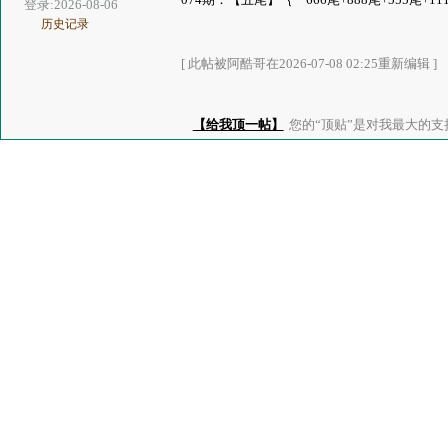
登录:2026-08-06
历史记录
[ 此帖被阿酷哥在2026-07-08 02:25重新编辑 ]
【给我顶一帖】
您的“顶贴”是对我最大的支持、