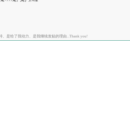
是给了我动力、是我继续发贴的理由...Thank you!