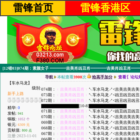
雷锋首页
雷锋香港区
[12错03]074期：素颜女子 ━━━━吉美肖凶丑肖━━━━吉美肖凶丑肖━
导航
本帖查看
3900
次
给高手加分
查看〖论坛
【车水马龙】
级别:
074期：
﹙吉美肖凶丑肖﹚
↖车水马龙↗<吉美吉美吉美> K
新手上路
073期：
﹙吉美肖凶丑肖﹚
↖车水马龙↗<凶丑凶丑凶丑> 
072期：
﹙吉美肖凶丑肖﹚
↖车水马龙↗<凶丑凶丑凶丑> 
▇▇▇▇▇▇▇▇▇▇▇▇[10-8]▇▇▇▇▇▇▇▇▇▇▇▇
精华:
0
071期：
﹙吉美肖凶丑肖﹚
↖车水马龙↗<凶丑凶丑凶丑> 
发帖:
941
070期：
﹙吉美肖凶丑肖﹚
↖车水马龙↗<吉美吉美吉美> 
铜板:
1052 个
069期：
﹙吉美肖凶丑肖﹚
↖车水马龙↗<吉美吉美吉美> 
银元:
6309 元
068期：
﹙吉美肖凶丑肖﹚
↖车水马龙↗<凶丑凶丑凶丑> 
贡献值:
800 点
067期：
﹙吉美肖凶丑肖﹚
↖车水马龙↗<吉美吉美吉美> 
注册:2023-11-01
066期：
﹙吉美肖凶丑肖﹚
↖车水马龙↗<吉美吉美吉美> 