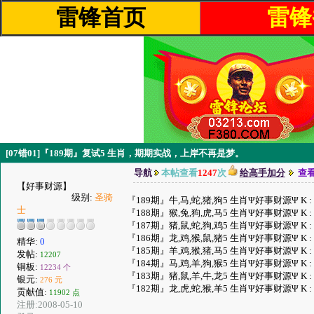
雷锋首页
雷锋
[07错01]『189期』复试5 生肖，期期实战，上岸不再是梦。
导航
本帖查看
1247
次
给高手加分
查
【好事财源】
级别:
圣骑
『189期』牛,马,蛇,猪,狗5 生肖Ψ好事财源Ψ K :
士
『188期』猴,兔,狗,虎,马5 生肖Ψ好事财源Ψ K :
『187期』猪,鼠,蛇,狗,鸡5 生肖Ψ好事财源Ψ K :
『186期』龙,鸡,猴,鼠,猪5 生肖Ψ好事财源Ψ K :
精华:
0
『185期』羊,鸡,猴,猪,马5 生肖Ψ好事财源Ψ K :
发帖:
12207
『184期』马,鸡,羊,狗,猴5 生肖Ψ好事财源Ψ K :
铜板:
12234 个
『183期』猪,鼠,羊,牛,龙5 生肖Ψ好事财源Ψ K :
银元:
276 元
『182期』龙,虎,蛇,猴,羊5 生肖Ψ好事财源Ψ K :
贡献值:
11902 点
注册:2008-05-10