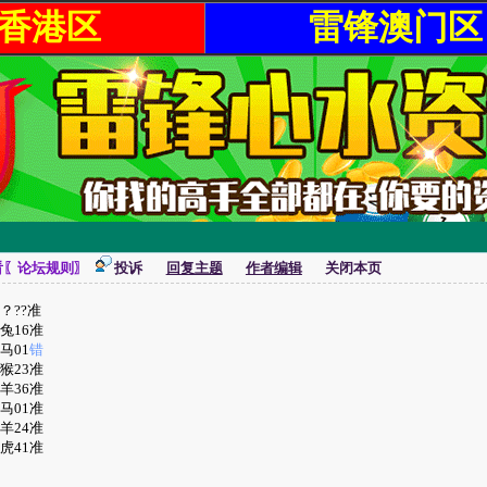
香港区
雷锋澳门区
看〖论坛规则〗
投诉
回复主题
作者编辑
关闭本页
 ？??准
 兔16准
 马01
错
 猴23准
 羊36准
 马01准
 羊24准
 虎41准