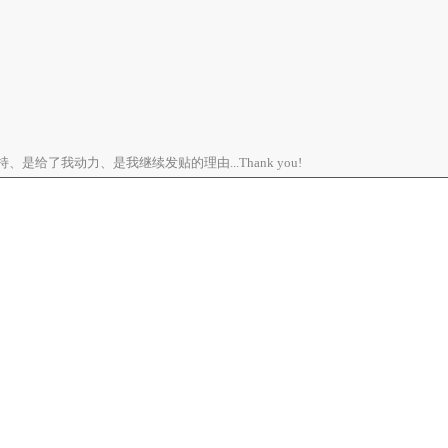
是给了我动力、是我继续发贴的理由...Thank you!