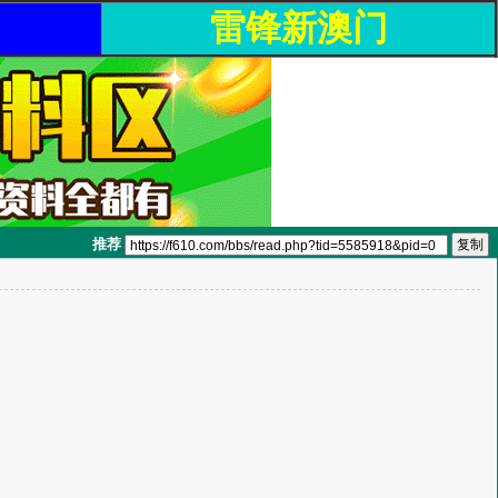
雷锋新澳门
推荐