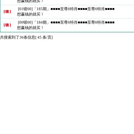
想赢钱的就买！
[01错00]「185期」■■■■至尊6特肖■■■■至尊6特肖■■■■
想赢钱的就买！
[00错00]「184期」■■■■至尊6特肖■■■■至尊6特肖■■■■
想赢钱的就买！
共搜索到了36条信息[ 45 条/页]