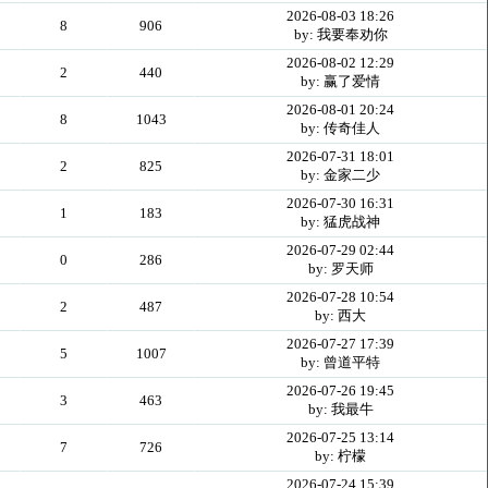
2026-08-03 18:26
8
906
by: 我要奉劝你
2026-08-02 12:29
2
440
by: 赢了爱情
2026-08-01 20:24
8
1043
by: 传奇佳人
2026-07-31 18:01
2
825
by: 金家二少
2026-07-30 16:31
1
183
by: 猛虎战神
2026-07-29 02:44
0
286
by: 罗天师
2026-07-28 10:54
2
487
by: 西大
2026-07-27 17:39
5
1007
by: 曾道平特
2026-07-26 19:45
3
463
by: 我最牛
2026-07-25 13:14
7
726
by: 柠檬
2026-07-24 15:39