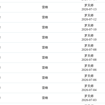
罗天师
！
雷锋
2026-07-13
罗天师
！
雷锋
2026-07-12
罗天师
！
雷锋
2026-07-10
罗天师
！
雷锋
2026-07-10
罗天师
！
雷锋
2026-07-08
罗天师
！
雷锋
2026-07-08
罗天师
！
雷锋
2026-07-06
罗天师
！
雷锋
2026-07-06
罗天师
！
雷锋
2026-07-04
罗天师
！
雷锋
2026-07-03