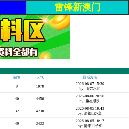
雷锋新澳门
回复
人气
最后发表
2026-08-07 15:30
8
1978
by: 山穷水尽
2026-08-06 20:56
40
4456
by: 坐在墙头
2026-08-05 19:43
32
4238
by: 清都山水郎
2026-08-05 18:17
40
3433
by: 情牵百子柜