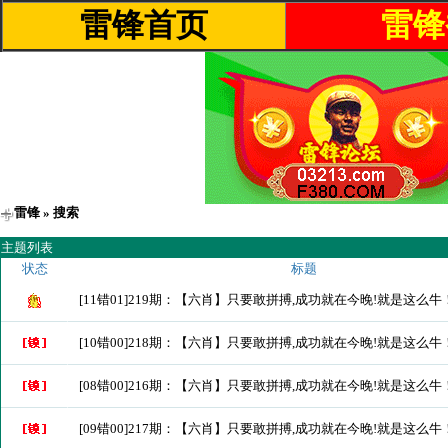
雷锋首页
雷锋
雷锋
» 搜索
主题列表
状态
标题
[11错01]219期：【六肖】只要敢拼搏,成功就在今晚!就是这么牛
[10错00]218期：【六肖】只要敢拼搏,成功就在今晚!就是这么牛
[08错00]216期：【六肖】只要敢拼搏,成功就在今晚!就是这么牛
[09错00]217期：【六肖】只要敢拼搏,成功就在今晚!就是这么牛