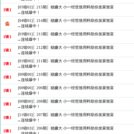
[05错02]〖215期〗稳赚大 小==经世致用料助你发家致富
→连续爆中！
[04错01]〖214期〗稳赚大 小==经世致用料助你发家致富
→连续爆中！
[03错01]〖213期〗稳赚大 小==经世致用料助你发家致富
→连续爆中！
[02错00]〖212期〗稳赚大 小==经世致用料助你发家致富
→连续爆中！
[01错00]〖211期〗稳赚大 小==经世致用料助你发家致富
→连续爆中！
[00错00]〖210期〗稳赚大 小==经世致用料助你发家致富
→连续爆中！
[00错00]〖209期〗稳赚大 小==经世致用料助你发家致富
→连续爆中！
[00错00]〖208期〗稳赚大 小==经世致用料助你发家致富
→连续爆中！
[11错03]〖207期〗稳赚大 小==经世致用料助你发家致富
→连续爆中！
[10错03]〖206期〗稳赚大 小==经世致用料助你发家致富
→连续爆中！