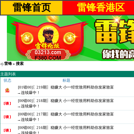
雷锋首页
雷锋香港区
雷锋
» 搜索
主题列表
状态
标题
[01错00]〖219期〗稳赚大 小==经世致用料助你发家致富
→连续爆中！
[00错00]〖218期〗稳赚大 小==经世致用料助你发家致富
→连续爆中！
[00错00]〖217期〗稳赚大 小==经世致用料助你发家致富
→连续爆中！
[00错00]〖216期〗稳赚大 小==经世致用料助你发家致富
→连续爆中！