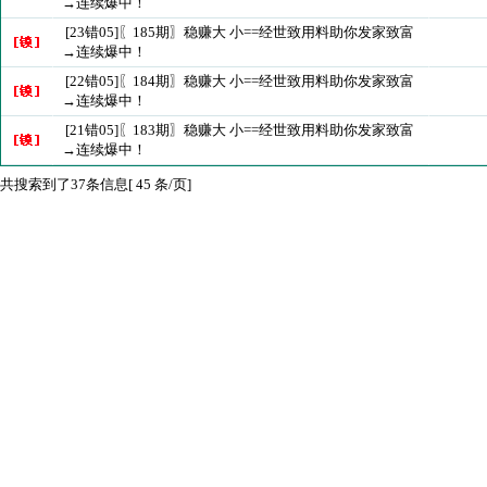
→连续爆中！
[23错05]〖185期〗稳赚大 小==经世致用料助你发家致富
→连续爆中！
[22错05]〖184期〗稳赚大 小==经世致用料助你发家致富
→连续爆中！
[21错05]〖183期〗稳赚大 小==经世致用料助你发家致富
→连续爆中！
共搜索到了37条信息[ 45 条/页]