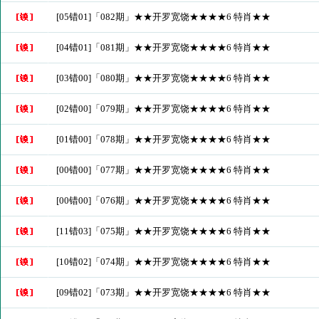
[05错01]「082期」★★开罗宽饶★★★★6 特肖★★
[04错01]「081期」★★开罗宽饶★★★★6 特肖★★
[03错00]「080期」★★开罗宽饶★★★★6 特肖★★
[02错00]「079期」★★开罗宽饶★★★★6 特肖★★
[01错00]「078期」★★开罗宽饶★★★★6 特肖★★
[00错00]「077期」★★开罗宽饶★★★★6 特肖★★
[00错00]「076期」★★开罗宽饶★★★★6 特肖★★
[11错03]「075期」★★开罗宽饶★★★★6 特肖★★
[10错02]「074期」★★开罗宽饶★★★★6 特肖★★
[09错02]「073期」★★开罗宽饶★★★★6 特肖★★