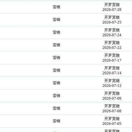
开罗宽饶
雷锋
2026-07-29
开罗宽饶
雷锋
2026-07-25
开罗宽饶
雷锋
2026-07-24
开罗宽饶
雷锋
2026-07-22
开罗宽饶
雷锋
2026-07-17
开罗宽饶
雷锋
2026-07-14
开罗宽饶
雷锋
2026-07-12
开罗宽饶
雷锋
2026-07-09
开罗宽饶
雷锋
2026-07-08
开罗宽饶
雷锋
2026-07-05
开罗宽饶