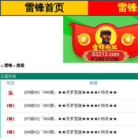
雷锋首页
雷锋
雷锋
» 搜索
主题列表
状态
标题
[00错00]「086期」★★开罗宽饶★★★★6 特肖★★
[08错03]「085期」★★开罗宽饶★★★★6 特肖★★
[07错02]「084期」★★开罗宽饶★★★★6 特肖★★
[06错02]「083期」★★开罗宽饶★★★★6 特肖★★