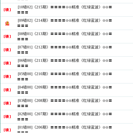
[10错02]《215期》〓〓〓〓⊙⊙精准《红绿蓝波》⊙⊙〓
〓〓〓
[09错02]《214期》〓〓〓〓⊙⊙精准《红绿蓝波》⊙⊙〓
〓〓〓
[08错01]《213期》〓〓〓〓⊙⊙精准《红绿蓝波》⊙⊙〓
〓〓〓
[07错01]《212期》〓〓〓〓⊙⊙精准《红绿蓝波》⊙⊙〓
〓〓〓
[06错00]《211期》〓〓〓〓⊙⊙精准《红绿蓝波》⊙⊙〓
〓〓〓
[05错00]《210期》〓〓〓〓⊙⊙精准《红绿蓝波》⊙⊙〓
〓〓〓
[04错00]《209期》〓〓〓〓⊙⊙精准《红绿蓝波》⊙⊙〓
〓〓〓
[03错00]《208期》〓〓〓〓⊙⊙精准《红绿蓝波》⊙⊙〓
〓〓〓
[02错00]《207期》〓〓〓〓⊙⊙精准《红绿蓝波》⊙⊙〓
〓〓〓
[01错00]《206期》〓〓〓〓⊙⊙精准《红绿蓝波》⊙⊙〓
〓〓〓