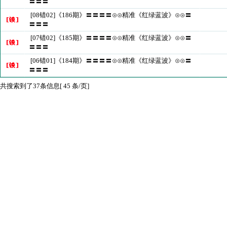
〓〓〓
[08错02]《186期》〓〓〓〓⊙⊙精准《红绿蓝波》⊙⊙〓
〓〓〓
[07错02]《185期》〓〓〓〓⊙⊙精准《红绿蓝波》⊙⊙〓
〓〓〓
[06错01]《184期》〓〓〓〓⊙⊙精准《红绿蓝波》⊙⊙〓
〓〓〓
共搜索到了37条信息[ 45 条/页]