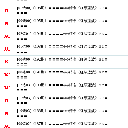
〓〓〓
[01错00]《196期》〓〓〓〓⊙⊙精准《红绿蓝波》⊙⊙〓
〓〓〓
[00错00]《195期》〓〓〓〓⊙⊙精准《红绿蓝波》⊙⊙〓
〓〓〓
[02错01]《194期》〓〓〓〓⊙⊙精准《红绿蓝波》⊙⊙〓
〓〓〓
[01错00]《193期》〓〓〓〓⊙⊙精准《红绿蓝波》⊙⊙〓
〓〓〓
[00错00]《192期》〓〓〓〓⊙⊙精准《红绿蓝波》⊙⊙〓
〓〓〓
[00错00]《191期》〓〓〓〓⊙⊙精准《红绿蓝波》⊙⊙〓
〓〓〓
[12错03]《190期》〓〓〓〓⊙⊙精准《红绿蓝波》⊙⊙〓
〓〓〓
[11错03]《189期》〓〓〓〓⊙⊙精准《红绿蓝波》⊙⊙〓
〓〓〓
[10错03]《188期》〓〓〓〓⊙⊙精准《红绿蓝波》⊙⊙〓
〓〓〓
[09错02]《187期》〓〓〓〓⊙⊙精准《红绿蓝波》⊙⊙〓