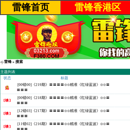
雷锋首页
雷锋香港区
雷锋
» 搜索
主题列表
状态
标题
[00错00]《219期》〓〓〓〓⊙⊙精准《红绿蓝波》⊙⊙〓
〓〓〓
[00错00]《218期》〓〓〓〓⊙⊙精准《红绿蓝波》⊙⊙〓
〓〓〓
[12错03]《217期》〓〓〓〓⊙⊙精准《红绿蓝波》⊙⊙〓
〓〓〓
[11错02]《216期》〓〓〓〓⊙⊙精准《红绿蓝波》⊙⊙〓
〓〓〓