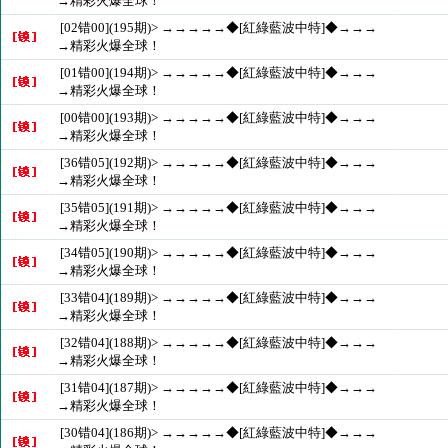
→精彩火爆全球！
[02错00](195期)> →→→→→◆[紅綠藍波中特]◆→→→
→精彩火爆全球！
[01错00](194期)> →→→→→◆[紅綠藍波中特]◆→→→
→精彩火爆全球！
[00错00](193期)> →→→→→◆[紅綠藍波中特]◆→→→
→精彩火爆全球！
[36错05](192期)> →→→→→◆[紅綠藍波中特]◆→→→
→精彩火爆全球！
[35错05](191期)> →→→→→◆[紅綠藍波中特]◆→→→
→精彩火爆全球！
[34错05](190期)> →→→→→◆[紅綠藍波中特]◆→→→
→精彩火爆全球！
[33错04](189期)> →→→→→◆[紅綠藍波中特]◆→→→
→精彩火爆全球！
[32错04](188期)> →→→→→◆[紅綠藍波中特]◆→→→
→精彩火爆全球！
[31错04](187期)> →→→→→◆[紅綠藍波中特]◆→→→
→精彩火爆全球！
[30错04](186期)> →→→→→◆[紅綠藍波中特]◆→→→