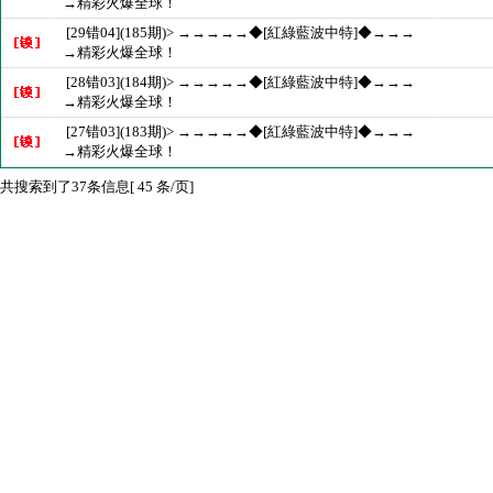
→精彩火爆全球！
[29错04](185期)> →→→→→◆[紅綠藍波中特]◆→→→
→精彩火爆全球！
[28错03](184期)> →→→→→◆[紅綠藍波中特]◆→→→
→精彩火爆全球！
[27错03](183期)> →→→→→◆[紅綠藍波中特]◆→→→
→精彩火爆全球！
共搜索到了37条信息[ 45 条/页]