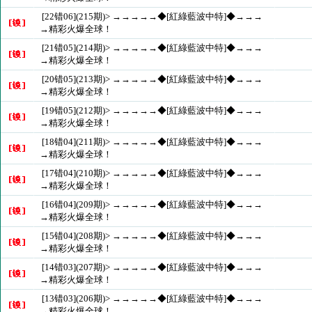
[22错06](215期)> →→→→→◆[紅綠藍波中特]◆→→→
→精彩火爆全球！
[21错05](214期)> →→→→→◆[紅綠藍波中特]◆→→→
→精彩火爆全球！
[20错05](213期)> →→→→→◆[紅綠藍波中特]◆→→→
→精彩火爆全球！
[19错05](212期)> →→→→→◆[紅綠藍波中特]◆→→→
→精彩火爆全球！
[18错04](211期)> →→→→→◆[紅綠藍波中特]◆→→→
→精彩火爆全球！
[17错04](210期)> →→→→→◆[紅綠藍波中特]◆→→→
→精彩火爆全球！
[16错04](209期)> →→→→→◆[紅綠藍波中特]◆→→→
→精彩火爆全球！
[15错04](208期)> →→→→→◆[紅綠藍波中特]◆→→→
→精彩火爆全球！
[14错03](207期)> →→→→→◆[紅綠藍波中特]◆→→→
→精彩火爆全球！
[13错03](206期)> →→→→→◆[紅綠藍波中特]◆→→→
→精彩火爆全球！