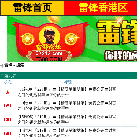
雷锋首页
雷锋香港区
雷锋
» 搜索
主题列表
状态
标题
[01错00]「221期」 〓【精研單筆雙筆】免费公开〓财富
之门的钥匙就掌握在你的手中
[00错00]「220期」 〓【精研單筆雙筆】免费公开〓财富
之门的钥匙就掌握在你的手中
[15错05]「219期」 〓【精研單筆雙筆】免费公开〓财富
之门的钥匙就掌握在你的手中
[14错04]「218期」 〓【精研單筆雙筆】免费公开〓财富
之门的钥匙就掌握在你的手中