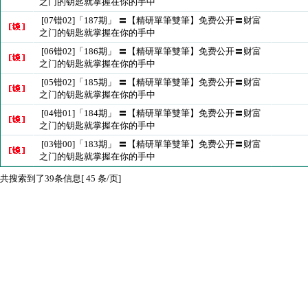
之门的钥匙就掌握在你的手中
[07错02]「187期」 〓【精研單筆雙筆】免费公开〓财富
之门的钥匙就掌握在你的手中
[06错02]「186期」 〓【精研單筆雙筆】免费公开〓财富
之门的钥匙就掌握在你的手中
[05错02]「185期」 〓【精研單筆雙筆】免费公开〓财富
之门的钥匙就掌握在你的手中
[04错01]「184期」 〓【精研單筆雙筆】免费公开〓财富
之门的钥匙就掌握在你的手中
[03错00]「183期」 〓【精研單筆雙筆】免费公开〓财富
之门的钥匙就掌握在你的手中
共搜索到了39条信息[ 45 条/页]