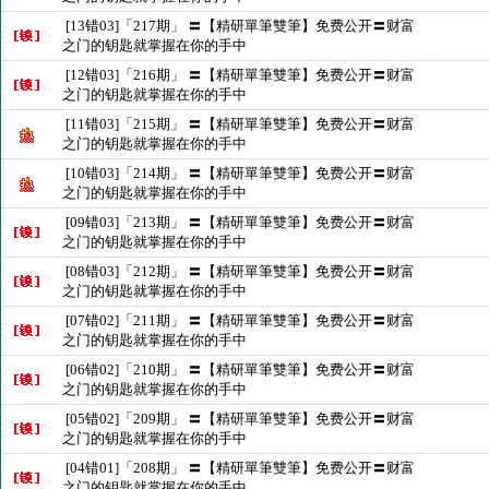
[13错03]「217期」 〓【精研單筆雙筆】免费公开〓财富
之门的钥匙就掌握在你的手中
[12错03]「216期」 〓【精研單筆雙筆】免费公开〓财富
之门的钥匙就掌握在你的手中
[11错03]「215期」 〓【精研單筆雙筆】免费公开〓财富
之门的钥匙就掌握在你的手中
[10错03]「214期」 〓【精研單筆雙筆】免费公开〓财富
之门的钥匙就掌握在你的手中
[09错03]「213期」 〓【精研單筆雙筆】免费公开〓财富
之门的钥匙就掌握在你的手中
[08错03]「212期」 〓【精研單筆雙筆】免费公开〓财富
之门的钥匙就掌握在你的手中
[07错02]「211期」 〓【精研單筆雙筆】免费公开〓财富
之门的钥匙就掌握在你的手中
[06错02]「210期」 〓【精研單筆雙筆】免费公开〓财富
之门的钥匙就掌握在你的手中
[05错02]「209期」 〓【精研單筆雙筆】免费公开〓财富
之门的钥匙就掌握在你的手中
[04错01]「208期」 〓【精研單筆雙筆】免费公开〓财富
之门的钥匙就掌握在你的手中