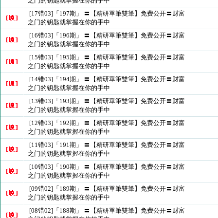
之门的钥匙就掌握在你的手中
[17错03]「197期」 〓【精研單筆雙筆】免费公开〓财富
之门的钥匙就掌握在你的手中
[16错03]「196期」 〓【精研單筆雙筆】免费公开〓财富
之门的钥匙就掌握在你的手中
[15错03]「195期」 〓【精研單筆雙筆】免费公开〓财富
之门的钥匙就掌握在你的手中
[14错03]「194期」 〓【精研單筆雙筆】免费公开〓财富
之门的钥匙就掌握在你的手中
[13错03]「193期」 〓【精研單筆雙筆】免费公开〓财富
之门的钥匙就掌握在你的手中
[12错03]「192期」 〓【精研單筆雙筆】免费公开〓财富
之门的钥匙就掌握在你的手中
[11错03]「191期」 〓【精研單筆雙筆】免费公开〓财富
之门的钥匙就掌握在你的手中
[10错03]「190期」 〓【精研單筆雙筆】免费公开〓财富
之门的钥匙就掌握在你的手中
[09错02]「189期」 〓【精研單筆雙筆】免费公开〓财富
之门的钥匙就掌握在你的手中
[08错02]「188期」 〓【精研單筆雙筆】免费公开〓财富