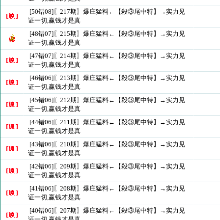
[50错08]〖217期〗爆庄猛料←【殺③尾中特】→实力见
证一切,赢钱才是真
[48错07]〖215期〗爆庄猛料←【殺③尾中特】→实力见
证一切,赢钱才是真
[47错07]〖214期〗爆庄猛料←【殺③尾中特】→实力见
证一切,赢钱才是真
[46错06]〖213期〗爆庄猛料←【殺③尾中特】→实力见
证一切,赢钱才是真
[45错06]〖212期〗爆庄猛料←【殺③尾中特】→实力见
证一切,赢钱才是真
[44错06]〖211期〗爆庄猛料←【殺③尾中特】→实力见
证一切,赢钱才是真
[43错06]〖210期〗爆庄猛料←【殺③尾中特】→实力见
证一切,赢钱才是真
[42错06]〖209期〗爆庄猛料←【殺③尾中特】→实力见
证一切,赢钱才是真
[41错06]〖208期〗爆庄猛料←【殺③尾中特】→实力见
证一切,赢钱才是真
[40错06]〖207期〗爆庄猛料←【殺③尾中特】→实力见
证一切,赢钱才是真