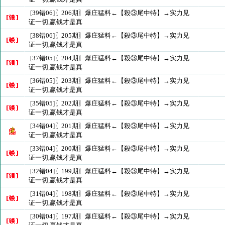
[39错06]〖206期〗爆庄猛料←【殺③尾中特】→实力见
证一切,赢钱才是真
[38错06]〖205期〗爆庄猛料←【殺③尾中特】→实力见
证一切,赢钱才是真
[37错05]〖204期〗爆庄猛料←【殺③尾中特】→实力见
证一切,赢钱才是真
[36错05]〖203期〗爆庄猛料←【殺③尾中特】→实力见
证一切,赢钱才是真
[35错05]〖202期〗爆庄猛料←【殺③尾中特】→实力见
证一切,赢钱才是真
[34错04]〖201期〗爆庄猛料←【殺③尾中特】→实力见
证一切,赢钱才是真
[33错04]〖200期〗爆庄猛料←【殺③尾中特】→实力见
证一切,赢钱才是真
[32错04]〖199期〗爆庄猛料←【殺③尾中特】→实力见
证一切,赢钱才是真
[31错04]〖198期〗爆庄猛料←【殺③尾中特】→实力见
证一切,赢钱才是真
[30错04]〖197期〗爆庄猛料←【殺③尾中特】→实力见