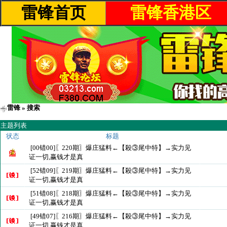
雷锋首页
雷锋香港区
雷锋
» 搜索
主题列表
状态
标题
[00错00]〖220期〗爆庄猛料←【殺③尾中特】→实力见
证一切,赢钱才是真
[52错09]〖219期〗爆庄猛料←【殺③尾中特】→实力见
证一切,赢钱才是真
[51错08]〖218期〗爆庄猛料←【殺③尾中特】→实力见
证一切,赢钱才是真
[49错07]〖216期〗爆庄猛料←【殺③尾中特】→实力见
证一切,赢钱才是真