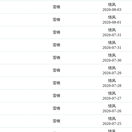
情风
。
雷锋
2026-08-03
情风
。
雷锋
2026-08-01
情风
。
雷锋
2026-07-31
情风
。
雷锋
2026-07-31
情风
。
雷锋
2026-07-30
情风
。
雷锋
2026-07-29
情风
。
雷锋
2026-07-28
情风
。
雷锋
2026-07-27
情风
。
雷锋
2026-07-26
情风
。
雷锋
2026-07-25
情风