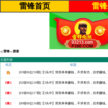
雷锋首页
雷锋
雷锋
» 搜索
主题列表
状态
标题
[03错00][219期]【3头中】简简单单赚钱，不求有功，但求赚钱
[02错00][218期]【3头中】简简单单赚钱，不求有功，但求赚钱
[01错00][217期]【3头中】简简单单赚钱，不求有功，但求赚钱
[00错00][216期]【3头中】简简单单赚钱，不求有功，但求赚钱