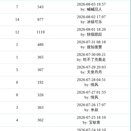
2026-08-03 19:57
7
543
by: 喊喊旧人
2026-08-02 17:07
14
977
by: 冰镇可乐
2026-08-01 18:20
12
1119
by: 快报跟踪
2026-07-31 08:18
1
489
by: 後知後覺
2026-07-30 09:21
1
365
by: 吃不了兜着走
2026-07-29 20:03
5
307
by: 天誉丹丹
2026-07-28 04:51
0
192
by: 情风
2026-07-27 01:55
0
326
by: 情风
2026-07-26 17:07
3
363
by: 米叔
2026-07-25 18:10
4
362
by: 宝钦青
2026-07-24 18:10