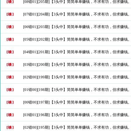
[08错01][205期]【3头中】简简单单赚钱，不求有功，但求赚钱
[07错01][204期]【3头中】简简单单赚钱，不求有功，但求赚钱
[06错01][203期]【3头中】简简单单赚钱，不求有功，但求赚钱
[05错01][202期]【3头中】简简单单赚钱，不求有功，但求赚钱
[04错01][201期]【3头中】简简单单赚钱，不求有功，但求赚钱
[03错01][200期]【3头中】简简单单赚钱，不求有功，但求赚钱
[02错00][199期]【3头中】简简单单赚钱，不求有功，但求赚钱
[01错00][198期]【3头中】简简单单赚钱，不求有功，但求赚钱
[00错00][197期]【3头中】简简单单赚钱，不求有功，但求赚钱
[03错01][196期]【3头中】简简单单赚钱，不求有功，但求赚钱
[02错00][195期]【3头中】简简单单赚钱，不求有功，但求赚钱