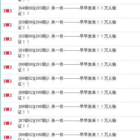
[04错00](205期)》杀一肖————早早发表！！万人验
证！！
[03错00](204期)》杀一肖————早早发表！！万人验
证！！
[02错00](203期)》杀一肖————早早发表！！万人验
证！！
[01错00](202期)》杀一肖————早早发表！！万人验
证！！
[00错00](201期)》杀一肖————早早发表！！万人验
证！！
[90错02](200期)》杀一肖————早早发表！！万人验
证！！
[89错02](199期)》杀一肖————早早发表！！万人验
证！！
[88错02](198期)》杀一肖————早早发表！！万人验
证！！
[87错02](197期)》杀一肖————早早发表！！万人验
证！！
[86错02](196期)》杀一肖————早早发表！！万人验