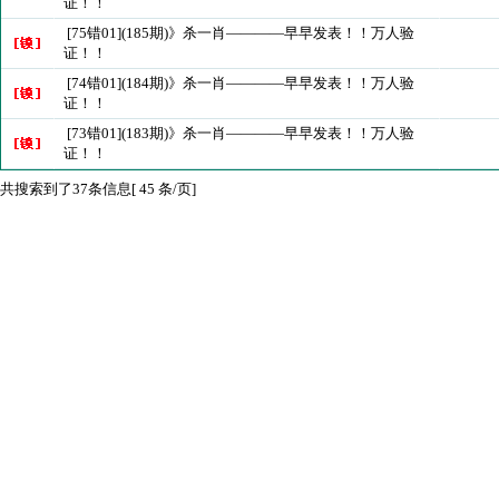
证！！
[75错01](185期)》杀一肖————早早发表！！万人验
证！！
[74错01](184期)》杀一肖————早早发表！！万人验
证！！
[73错01](183期)》杀一肖————早早发表！！万人验
证！！
共搜索到了37条信息[ 45 条/页]