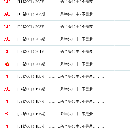
[11错00]﹛205期﹜………杀半头10中9不是梦………
[10错00]﹛204期﹜………杀半头10中9不是梦………
[09错00]﹛203期﹜………杀半头10中9不是梦………
[08错00]﹛202期﹜………杀半头10中9不是梦………
[07错00]﹛201期﹜………杀半头10中9不是梦………
[06错00]﹛200期﹜………杀半头10中9不是梦………
[05错00]﹛199期﹜………杀半头10中9不是梦………
[04错00]﹛198期﹜………杀半头10中9不是梦………
[03错00]﹛197期﹜………杀半头10中9不是梦………
[02错00]﹛196期﹜………杀半头10中9不是梦………
[01错00]﹛195期﹜………杀半头10中9不是梦………