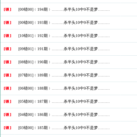
[00错00]﹛194期﹜………杀半头10中9不是梦………
[00错00]﹛193期﹜………杀半头10中9不是梦………
[10错01]﹛192期﹜………杀半头10中9不是梦………
[09错01]﹛191期﹜………杀半头10中9不是梦………
[08错01]﹛190期﹜………杀半头10中9不是梦………
[07错01]﹛189期﹜………杀半头10中9不是梦………
[06错00]﹛188期﹜………杀半头10中9不是梦………
[05错00]﹛187期﹜………杀半头10中9不是梦………
[04错00]﹛186期﹜………杀半头10中9不是梦………
[03错00]﹛185期﹜………杀半头10中9不是梦………