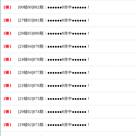
[00错00]082期：●●●●●●8肖中●●●●●●！
[27错05]081期：●●●●●●8肖中●●●●●●！
[26错05]080期：●●●●●●8肖中●●●●●●！
[25错04]079期：●●●●●●8肖中●●●●●●！
[24错04]078期：●●●●●●8肖中●●●●●●！
[23错04]077期：●●●●●●8肖中●●●●●●！
[22错03]076期：●●●●●●8肖中●●●●●●！
[21错02]075期：●●●●●●8肖中●●●●●●！
[20错02]074期：●●●●●●8肖中●●●●●●！
[19错02]073期：●●●●●●8肖中●●●●●●！