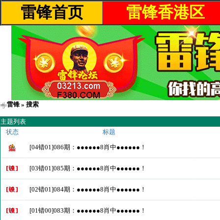
雷锋首页
雷锋香港区
雷锋
» 搜索
主题列表
状态
标题
[04错01]086期：●●●●●●8肖中●●●●●●！
[03错01]085期：●●●●●●8肖中●●●●●●！
[02错01]084期：●●●●●●8肖中●●●●●●！
[01错00]083期：●●●●●●8肖中●●●●●●！