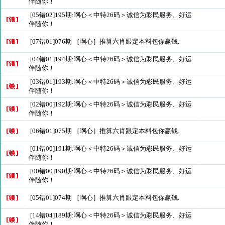
伴随你！
[05错02]195期:啊心＜中特26码＞诚信为彩民服务、好运
伴随你！
[07错01]076期 ［啊心］推算六肖跟定本料包你赢钱.
[04错01]194期:啊心＜中特26码＞诚信为彩民服务、好运
伴随你！
[03错01]193期:啊心＜中特26码＞诚信为彩民服务、好运
伴随你！
[02错00]192期:啊心＜中特26码＞诚信为彩民服务、好运
伴随你！
[06错01]075期 ［啊心］推算六肖跟定本料包你赢钱.
[01错00]191期:啊心＜中特26码＞诚信为彩民服务、好运
伴随你！
[00错00]190期:啊心＜中特26码＞诚信为彩民服务、好运
伴随你！
[05错01]074期 ［啊心］推算六肖跟定本料包你赢钱.
[14错04]189期:啊心＜中特26码＞诚信为彩民服务、好运
伴随你！