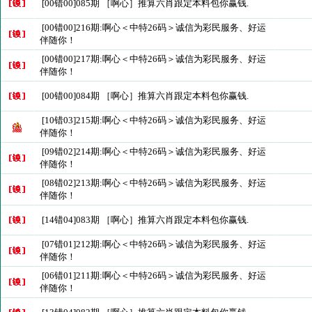
[00错00]085期 ［啊心］推算六肖跟定本料包你赢钱.
[00错00]216期:啊心＜中特26码＞诚信为彩民服务、好运
伴随你！
[00错00]217期:啊心＜中特26码＞诚信为彩民服务、好运
伴随你！
[00错00]084期 ［啊心］推算六肖跟定本料包你赢钱.
[10错03]215期:啊心＜中特26码＞诚信为彩民服务、好运
伴随你！
[09错02]214期:啊心＜中特26码＞诚信为彩民服务、好运
伴随你！
[08错02]213期:啊心＜中特26码＞诚信为彩民服务、好运
伴随你！
[14错04]083期 ［啊心］推算六肖跟定本料包你赢钱.
[07错01]212期:啊心＜中特26码＞诚信为彩民服务、好运
伴随你！
[06错01]211期:啊心＜中特26码＞诚信为彩民服务、好运
伴随你！