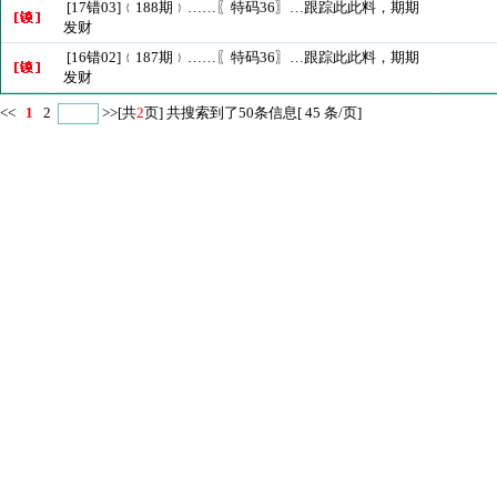
[17错03]﹛188期﹜……〖特码36〗…跟踪此此料，期期
发财
[16错02]﹛187期﹜……〖特码36〗…跟踪此此料，期期
发财
<<
1
2
>>
[共
2
页] 共搜索到了50条信息[ 45 条/页]