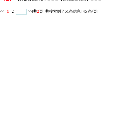
<<
1
2
>>
[共
2
页] 共搜索到了51条信息[ 45 条/页]