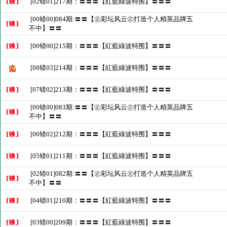
[02错01]217期：〓〓〓【紅藍綠波特围】〓〓〓
[00错00]084期:〓〓【㊣彩坛风云㊣打造个人精英品牌五
不中】〓〓
[00错00]215期：〓〓〓【紅藍綠波特围】〓〓〓
[08错03]214期：〓〓〓【紅藍綠波特围】〓〓〓
[07错02]213期：〓〓〓【紅藍綠波特围】〓〓〓
[00错00]083期:〓〓【㊣彩坛风云㊣打造个人精英品牌五
不中】〓〓
[06错02]212期：〓〓〓【紅藍綠波特围】〓〓〓
[05错01]211期：〓〓〓【紅藍綠波特围】〓〓〓
[02错01]082期:〓〓【㊣彩坛风云㊣打造个人精英品牌五
不中】〓〓
[04错01]210期：〓〓〓【紅藍綠波特围】〓〓〓
[03错00]209期：〓〓〓【紅藍綠波特围】〓〓〓