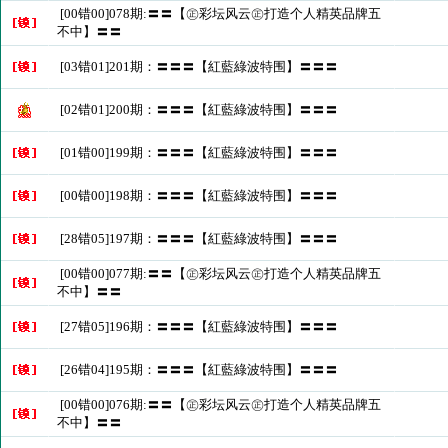
[00错00]078期:〓〓【㊣彩坛风云㊣打造个人精英品牌五
不中】〓〓
[03错01]201期：〓〓〓【紅藍綠波特围】〓〓〓
[02错01]200期：〓〓〓【紅藍綠波特围】〓〓〓
[01错00]199期：〓〓〓【紅藍綠波特围】〓〓〓
[00错00]198期：〓〓〓【紅藍綠波特围】〓〓〓
[28错05]197期：〓〓〓【紅藍綠波特围】〓〓〓
[00错00]077期:〓〓【㊣彩坛风云㊣打造个人精英品牌五
不中】〓〓
[27错05]196期：〓〓〓【紅藍綠波特围】〓〓〓
[26错04]195期：〓〓〓【紅藍綠波特围】〓〓〓
[00错00]076期:〓〓【㊣彩坛风云㊣打造个人精英品牌五
不中】〓〓