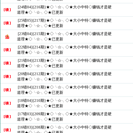
[24错04]{216期}★◇╰☆╮◇★大小中特◇赚钱才是硬
道理★◇╰☆╮◇★已更新
[25错05]{217期}★◇╰☆╮◇★大小中特◇赚钱才是硬
道理★◇╰☆╮◇★已更新
[23错04]{215期}★◇╰☆╮◇★大小中特◇赚钱才是硬
道理★◇╰☆╮◇★已更新
[22错04]{214期}★◇╰☆╮◇★大小中特◇赚钱才是硬
道理★◇╰☆╮◇★已更新
[21错04]{213期}★◇╰☆╮◇★大小中特◇赚钱才是硬
道理★◇╰☆╮◇★已更新
[20错04]{212期}★◇╰☆╮◇★大小中特◇赚钱才是硬
道理★◇╰☆╮◇★已更新
[19错04]{211期}★◇╰☆╮◇★大小中特◇赚钱才是硬
道理★◇╰☆╮◇★已更新
[18错04]{210期}★◇╰☆╮◇★大小中特◇赚钱才是硬
道理★◇╰☆╮◇★已更新
[17错03]{209期}★◇╰☆╮◇★大小中特◇赚钱才是硬
道理★◇╰☆╮◇★已更新
[16错03]{208期}★◇╰☆╮◇★大小中特◇赚钱才是硬
道理★◇╰☆╮◇★已更新