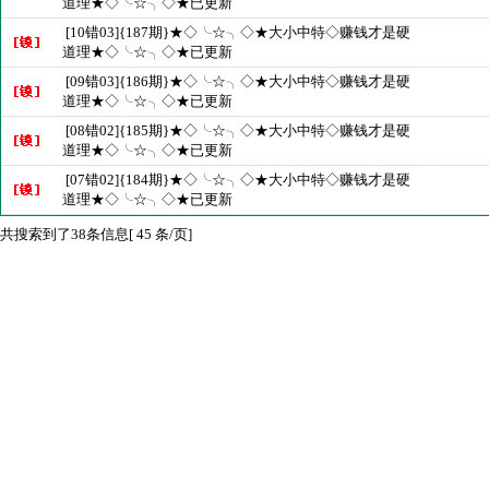
道理★◇╰☆╮◇★已更新
[10错03]{187期}★◇╰☆╮◇★大小中特◇赚钱才是硬
道理★◇╰☆╮◇★已更新
[09错03]{186期}★◇╰☆╮◇★大小中特◇赚钱才是硬
道理★◇╰☆╮◇★已更新
[08错02]{185期}★◇╰☆╮◇★大小中特◇赚钱才是硬
道理★◇╰☆╮◇★已更新
[07错02]{184期}★◇╰☆╮◇★大小中特◇赚钱才是硬
道理★◇╰☆╮◇★已更新
共搜索到了38条信息[ 45 条/页]