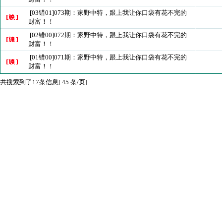
[03错01]073期：家野中特，跟上我让你口袋有花不完的
财富！！
[02错00]072期：家野中特，跟上我让你口袋有花不完的
财富！！
[01错00]071期：家野中特，跟上我让你口袋有花不完的
财富！！
共搜索到了17条信息[ 45 条/页]