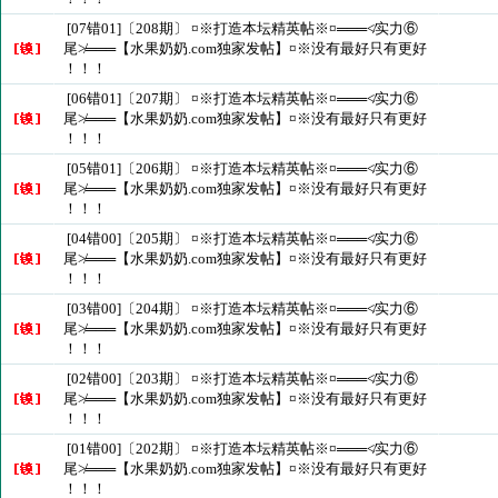
[07错01]〔208期〕 ¤※打造本坛精英帖※¤═══≮实力⑥
尾≯═══【水果奶奶.com独家发帖】¤※没有最好只有更好
！！！
[06错01]〔207期〕 ¤※打造本坛精英帖※¤═══≮实力⑥
尾≯═══【水果奶奶.com独家发帖】¤※没有最好只有更好
！！！
[05错01]〔206期〕 ¤※打造本坛精英帖※¤═══≮实力⑥
尾≯═══【水果奶奶.com独家发帖】¤※没有最好只有更好
！！！
[04错00]〔205期〕 ¤※打造本坛精英帖※¤═══≮实力⑥
尾≯═══【水果奶奶.com独家发帖】¤※没有最好只有更好
！！！
[03错00]〔204期〕 ¤※打造本坛精英帖※¤═══≮实力⑥
尾≯═══【水果奶奶.com独家发帖】¤※没有最好只有更好
！！！
[02错00]〔203期〕 ¤※打造本坛精英帖※¤═══≮实力⑥
尾≯═══【水果奶奶.com独家发帖】¤※没有最好只有更好
！！！
[01错00]〔202期〕 ¤※打造本坛精英帖※¤═══≮实力⑥
尾≯═══【水果奶奶.com独家发帖】¤※没有最好只有更好
！！！