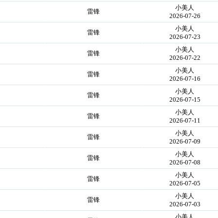
小美人
雷锋
2026-07-26
小美人
雷锋
2026-07-23
小美人
雷锋
2026-07-22
小美人
雷锋
2026-07-16
小美人
雷锋
2026-07-15
小美人
雷锋
2026-07-11
小美人
雷锋
2026-07-09
小美人
雷锋
2026-07-08
小美人
雷锋
2026-07-05
小美人
雷锋
2026-07-03
小美人