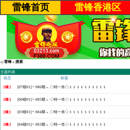
雷锋首页
雷锋香港区
雷锋
» 搜索
主题列表
状态
标题
[07错01]﹄086期﹃.◇特一肖◇﹩﹩﹩﹩﹩﹩﹩﹩﹩﹩
[06错01]﹄085期﹃.◇特一肖◇﹩﹩﹩﹩﹩﹩﹩﹩﹩﹩
[05错01]﹄084期﹃.◇特一肖◇﹩﹩﹩﹩﹩﹩﹩﹩﹩﹩
[04错01]﹄083期﹃.◇特一肖◇﹩﹩﹩﹩﹩﹩﹩﹩﹩﹩