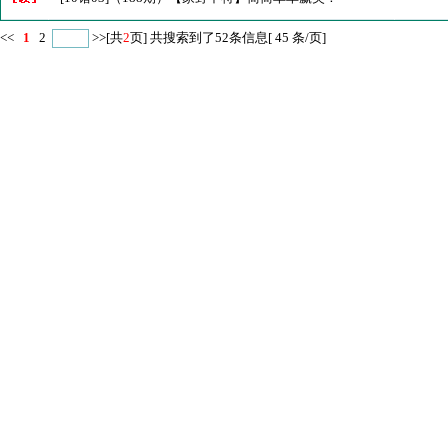
<<
1
2
>>
[共
2
页] 共搜索到了52条信息[ 45 条/页]