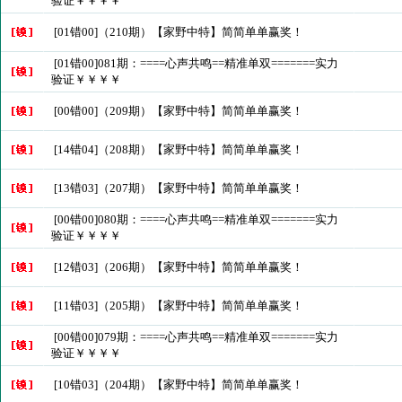
验证￥￥￥￥
[01错00]（210期）【家野中特】简简单单赢奖！
[01错00]081期：====心声共鸣==精准单双=======实力
验证￥￥￥￥
[00错00]（209期）【家野中特】简简单单赢奖！
[14错04]（208期）【家野中特】简简单单赢奖！
[13错03]（207期）【家野中特】简简单单赢奖！
[00错00]080期：====心声共鸣==精准单双=======实力
验证￥￥￥￥
[12错03]（206期）【家野中特】简简单单赢奖！
[11错03]（205期）【家野中特】简简单单赢奖！
[00错00]079期：====心声共鸣==精准单双=======实力
验证￥￥￥￥
[10错03]（204期）【家野中特】简简单单赢奖！