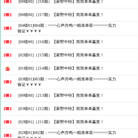
[00错00]（218期）【家野中特】简简单单赢奖！
[00错00]（217期）【家野中特】简简单单赢奖！
[04错01]084期：====心声共鸣==精准单双=======实力
验证￥￥￥￥
[00错00]（216期）【家野中特】简简单单赢奖！
[02错01]（215期）【家野中特】简简单单赢奖！
[01错00]（214期）【家野中特】简简单单赢奖！
[03错01]083期：====心声共鸣==精准单双=======实力
验证￥￥￥￥
[00错00]（213期）【家野中特】简简单单赢奖！
[03错01]（212期）【家野中特】简简单单赢奖！
[02错01]（211期）【家野中特】简简单单赢奖！
[02错01]082期：====心声共鸣==精准单双=======实力