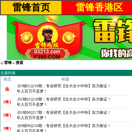
雷锋首页
雷锋香港区
雷锋
» 搜索
主题列表
状态
标题
[03错01]219期：专业研究【合大合小中特】实力验证！
年入百万不是梦！
[02错01]218期：专业研究【合大合小中特】实力验证！
年入百万不是梦！
[01错00]217期：专业研究【合大合小中特】实力验证！
年入百万不是梦！
[00错00]216期：专业研究【合大合小中特】实力验证！
年入百万不是梦！