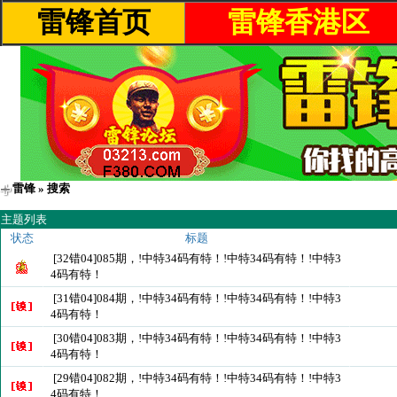
雷锋首页
雷锋香港区
雷锋
» 搜索
主题列表
状态
标题
[32错04]085期，!中特34码有特！!中特34码有特！!中特3
4码有特！
[31错04]084期，!中特34码有特！!中特34码有特！!中特3
4码有特！
[30错04]083期，!中特34码有特！!中特34码有特！!中特3
4码有特！
[29错04]082期，!中特34码有特！!中特34码有特！!中特3
4码有特！