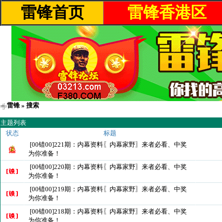
雷锋首页
雷锋香港区
雷锋
» 搜索
主题列表
状态
标题
[00错00]221期：内幕资料〖内幕家野〗来者必看、中奖
为你准备！
[00错00]220期：内幕资料〖内幕家野〗来者必看、中奖
为你准备！
[00错00]219期：内幕资料〖内幕家野〗来者必看、中奖
为你准备！
[00错00]218期：内幕资料〖内幕家野〗来者必看、中奖
为你准备！