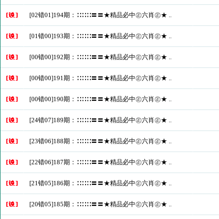
[02错01]194期：∷∷∷〓〓★精品必中㊣六肖㊣★ ..
[01错00]193期：∷∷∷〓〓★精品必中㊣六肖㊣★ ..
[00错00]192期：∷∷∷〓〓★精品必中㊣六肖㊣★ ..
[00错00]191期：∷∷∷〓〓★精品必中㊣六肖㊣★ ..
[00错00]190期：∷∷∷〓〓★精品必中㊣六肖㊣★ ..
[24错07]189期：∷∷∷〓〓★精品必中㊣六肖㊣★ ..
[23错06]188期：∷∷∷〓〓★精品必中㊣六肖㊣★ ..
[22错06]187期：∷∷∷〓〓★精品必中㊣六肖㊣★ ..
[21错05]186期：∷∷∷〓〓★精品必中㊣六肖㊣★ ..
[20错05]185期：∷∷∷〓〓★精品必中㊣六肖㊣★ ..