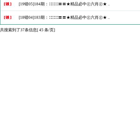
[19错05]184期：∷∷∷〓〓★精品必中㊣六肖㊣★ ..
[18错04]183期：∷∷∷〓〓★精品必中㊣六肖㊣★ ..
共搜索到了37条信息[ 45 条/页]